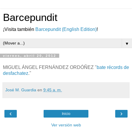
Barcepundit
¡Visita también
Barcepundit (English Edition)
!
▼
viernes, abril 20, 2012
MIGUEL ÁNGEL FERNÁNDEZ ORDÓÑEZ "
bate récords de
desfachatez
."
José M. Guardia
en
9:45 a. m.
‹
›
Inicio
Ver versión web